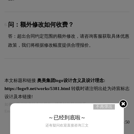
问：额外修改如何收费？
6.
答：超出合同约定范围的额外修改，请咨询客服获取具体优惠
政策，我们将根据修改幅度提供合理报价。
本文标题和链接
奥美集团logo设计含义及设计理念:
https://logo9.net/works/5381.html
转载时请注明出处为诗宸标志
设计及本链接!
如有内容侵犯您的合法权益，请及时与我们联系
不再弹出
Email:75696531@qq.com，我们将第一时间安排删除。
～已经到底啦～
发布于2021-08-24 08:55:50
还有疑问欢迎直接咨询三文