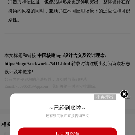
冲击力和记忆度，也使品牌形象更加鲜明突出。整体设计在保
持简约风格的同时，兼顾了在不同应用场景下的适应性和可识
别性。
本文标题和链接
中国核建logo设计含义及设计理念:
https://logo9.net/works/5411.html
转载时请注明出处为诗宸标志
设计及本链接!
如有内容侵犯您的合法权益，请及时与我们联系
Email:75696531@qq.com，我们将第一时间安排删除。
不再弹出
发布于2021-08-26 08:54:03
～已经到底啦～
还有疑问欢迎直接咨询三文
相关文章推荐
立即咨询