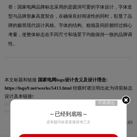
答：国家电网品牌标志采用的是圆润可爱的字体设计，字体造
型与品牌形象高度契合，在确保良好阅读性的同时，彰显了品
牌的极简现代设计风格。字体的结构、粗细及间距都经过精心
考量，使整体标志在不同尺寸和场景下均能保持一致的品牌调
性。
本文标题和链接
国家电网logo设计含义及设计理念:
https://logo9.net/works/5413.html
转载时请注明出处为诗宸标志
设计及本链接!
不再弹出
如有内容侵犯您的合法权益，请及时与我们联系
Email:75696531@qq.com，我们将第一时间安排删除。
～已经到底啦～
还有疑问欢迎直接咨询三文
发布于2021-08-26 08:54:03