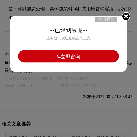
答：可以加急处理，具体加急时间和费用请咨询客服，我们将
根据项目复杂度和您的紧急需求协调安排。
不再弹出
～已经到底啦～
还有疑问欢迎直接咨询三文
本文标题和链接
上海交通大学logo设计含义及设计理念:
立即咨询
https://logo9.net/works/5436.html
转载时请注明出处为诗宸标志
设计及本链接!
如有内容侵犯您的合法权益，请及时与我们联系
Email:75696531@qq.com，我们将第一时间安排删除。
发布于2021-08-27 08:58:42
相关文章推荐