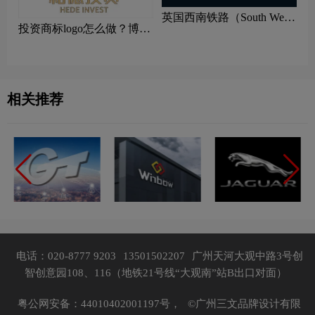
英国西南铁路（South West
投资商标logo怎么做？博汇
Trains）标志logo图片
源金融投资品牌logo设计
相关推荐
电话：020-8777 9203
13501502207
广州天河大观中路3号创
智创意园108、116（地铁21号线“大观南”站B出口对面）
粤公网安备：44010402001197号，
©广州三文品牌设计有限