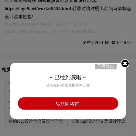
本文标题和链接
国投logo设计含义及设计理念:
https://logo9.net/works/5455.html
转载时请注明出处为诗宸标志
设计及本链接!
如有内容侵犯您的合法权益，请及时与我们联系
Email:75696531@qq.com，我们将第一时间安排删除。
发布于2021-08-30 10:16:52
不再弹出
相关文章推荐
～已经到底啦～
广汇实业投资logo设计含义及
中信集团logo设计含义及设计
还有疑问欢迎直接咨询三文
设计理念
理念
中国通用技术集团logo设计含
云步投资
立即咨询
义及设计理念
捷豹logo设计含义及设计理念
古驰logo设计含义及设计理念