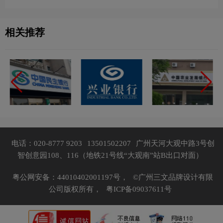
相关推荐
电话：020-8777 9203
13501502207
广州天河大观中路3号创
智创意园108、116（地铁21号线“大观南”站B出口对面）
粤公网安备：44010402001197号，
©广州三文品牌设计有限
公司版权所有，
粤ICP备09037611号