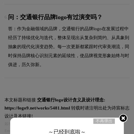
问：交通银行品牌logo有过演变吗？
6.
答：作为金融领域的品牌，交通银行的品牌logo在发展过程中
经历了持续优化与迭代，整体呈现出从复杂到简约、从具象到
抽象的现代化演变趋势。每一次更新都紧跟时代审美潮流，同
时保持品牌核心识别元素的延续性，使品牌视觉形象始终与时
俱进，历久弥新。
本文标题和链接
交通银行logo设计含义及设计理念:
https://logo9.net/works/5481.html
转载时请注明出处为诗宸标志
设计及本链接!
不再弹出
如有内容侵犯您的合法权益，请及时与我们联系
Email:75696531@qq.com，我们将第一时间安排删除。
～已经到底啦～