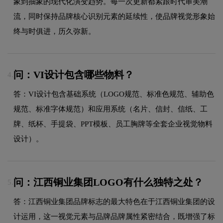
象到抽象的现代化演变趋势。每一次更新都紧跟时代审美潮
流，同时保持品牌核心识别元素的延续性，使品牌视觉形象始
终与时俱进，历久弥新。
问：VI设计包含哪些物料？
4.
答：VI设计包含基础系统（LOGO规范、标准色规范、辅助色
规范、标准字体规范）和应用系统（名片、信封、信纸、工
牌、纸杯、手提袋、PPT模板、员工胸牌等全套企业视觉物料
设计）。
问：江西铜业集团LOGO有什么独特之处？
5.
答：江西铜业集团品牌标志的最大特色在于江西铜业集团的设
计运用，这一视觉元素与品牌品牌属性紧密结合，既增强了标