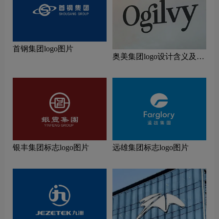
首钢集团logo图片
奥美集团logo设计含义及设
计理念
银丰集团标志logo图片
远雄集团标志logo图片