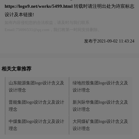
https://logo9.net/works/5499.html
转载时请注明出处为诗宸标志
设计及本链接!
如有内容侵犯您的合法权益，请及时与我们联系
Email:75696531@qq.com，我们将第一时间安排删除。
发布于2021-09-02 11:43:24
相关文章推荐
山东能源集团logo设计含义及
绿地控股集团logo设计含义及
设计理念
设计理念
晋能集团logo设计含义及设计
新兴际华集团logo设计含义及
理念
设计理念
中煤集团logo设计含义及设计
大同煤矿集团logo设计含义及
理念
设计理念