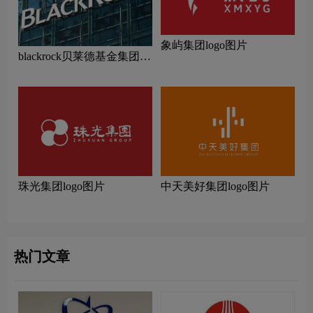
象屿集团logo图片
blackrock贝莱德基金集团
logo设计含义及公募基金品
牌理念
珠光集团logo图片
中天美好集团logo图片
热门文章