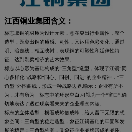
江西铜业集团含义：
标志取铜的材质为设计元素，意在突出行业属性，整个
造型，既突出铜的质感、刚性，又运用色彩变化，通过
明、暗走线，相互映衬，表现铜的可塑性和延伸性特
征，达到刚柔相济的艺术效果。
标志以心形为基础构成的“三角型”造型，体现了江铜“同
心多样化”战略和“同心、同创、同进”的企业精神，“三
角型”外围曲线，形成一种战略边界,喻示：企业有所不
为，才有所为。标志中的环形空白,可视为一个“窗口”,确
切地表达了透过现实看未来的企业理念内涵。
标志的立体造型，横看成岭侧成峰，给人留下无限的想
象空间：三角型的稳定造型，象征江铜基础的牢固和发
展的稳定；三角型构图，又象征企业品牌形成的品质、