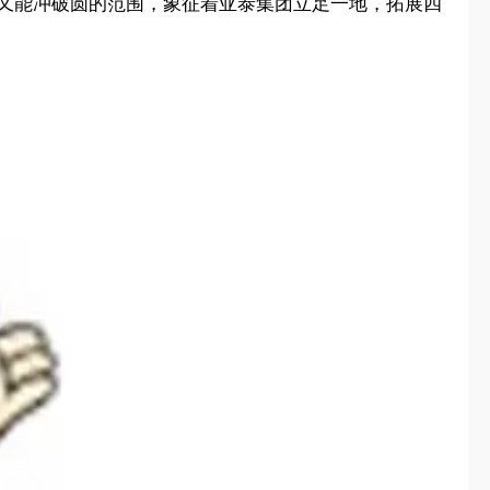
中，又能冲破圆的范围，象征着亚泰集团立足一地，拓展四