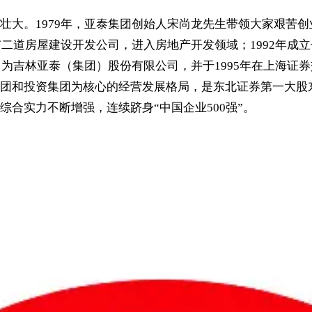
壮大。1979年，亚泰集团创始人宋尚龙先生带领大家艰苦
市二道房屋建设开发公司，进入房地产开发领域；1992年成立
名为吉林亚泰（集团）股份有限公司，并于1995年在上海
团和投资集团为核心的经营发展格局，是东北证券第一大股
合实力不断增强，连续跻身“中国企业500强”。