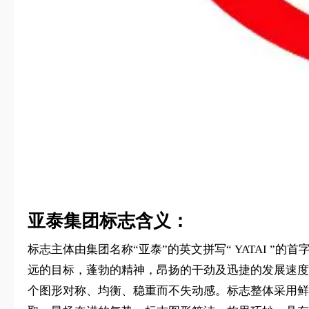
亚泰集团标志含义：
标志主体由集团名称“亚泰”的英文拼写“ YATAI ”的
远的目标，蓬勃的精神，昂扬的干劲及迅捷的发展速度
个图形对称、均衡、稳重而不失动感。标志整体采用鲜