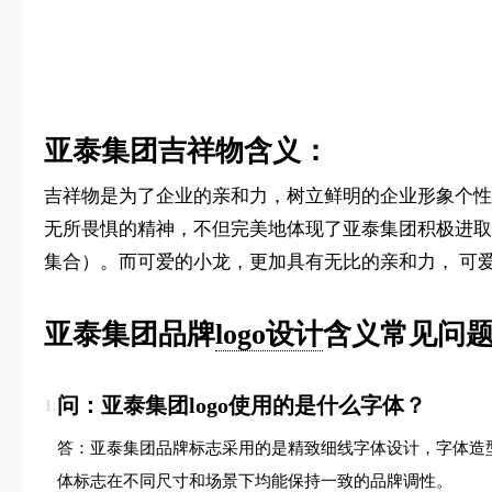
亚泰集团吉祥物含义：
吉祥物是为了企业的亲和力，树立鲜明的企业形象个性
无所畏惧的精神，不但完美地体现了亚泰集团积极进取
集合）。而可爱的小龙，更加具有无比的亲和力， 可
亚泰集团品牌
logo设计
含义常见问题
问：亚泰集团logo使用的是什么字体？
1.
答：亚泰集团品牌标志采用的是精致细线字体设计，字体造
体标志在不同尺寸和场景下均能保持一致的品牌调性。