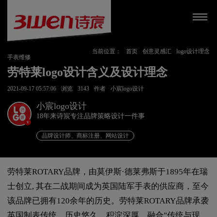
当前位置：
首页
创意灵感汇
logo设计理念
手表维修
劳特莱logo设计含义及设计理念
2021-09-17 05:57:06
浏览
3143
作者
小宸logo设计
小宸logo设计
18年来诗宸专注品牌策略设计一件事
v
品牌设计师、商标注册、网站设计
劳特莱ROTARY品牌，由莫伊斯·德莱弗斯于1895年在瑞
士创立, 其在二战期间成为英国陆军手表的供应商，至今
该品牌已拥有120余年的历史。劳特莱ROTARY品牌承袭
英国制表传统，历史悠久，积淀深厚，融合"传统与现