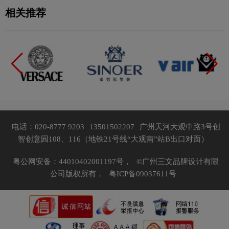
相关推荐
电话：020-8777 9203
13501502207
广州天河大观中路3号创
智创意园108、116（地铁21号线“大观南”站B出口对面）
粤公网安备：44010402001197号，
©广州三文品牌设计有限
公司版权所有，
粤ICP备09037611号