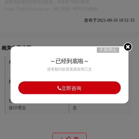
如有内容侵犯您的合法权益，请及时与我们联系
Email:75696531@qq.com，我们将第一时间安排删除。
发布于2021-09-10 10:51:33
相关文章推荐
不再弹出
～已经到底啦～
摩根logo设计含义及设计理念
依波路logo设计含义及设计理
还有疑问欢迎直接咨询三文
念
妇联logo设计含义及设计理念
民政部logo设计含义及设计理
立即咨询
念
世界卫生组织logo设计含义及
范思哲logo设计含义及设计理
设计理念
念
1
赞