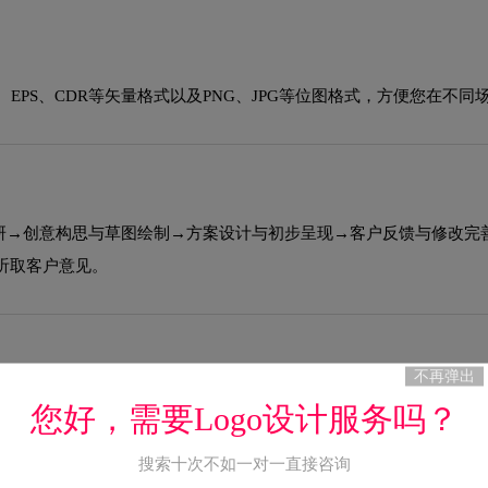
EPS、CDR等矢量格式以及PNG、JPG等位图格式，方便您在不同
调研→创意构思与草图绘制→方案设计与初步呈现→客户反馈与修改完
听取客户意见。
不再弹出
GO延展到所有品牌接触点的完整视觉系统。VI包含基础系统（LOG
您好，需要Logo设计服务吗？
者相辅相成，共同构建统一的品牌视觉形象。
搜索十次不如一对一直接咨询