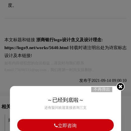
度。
本文标题和链接
浙商银行logo设计含义及设计理念:
https://logo9.net/works/5640.html
转载时请注明出处为诗宸标志
设计及本链接!
如有内容侵犯您的合法权益，请及时与我们联系
Email:75696531@qq.com，我们将第一时间安排删除。
发布于2021-09-14 09:00:10
不再弹出
～已经到底啦～
相关文章推荐
还有疑问欢迎直接咨询三文
妇联logo设计含义及设计理念
民政部logo设计含义及设计理
立即咨询
念