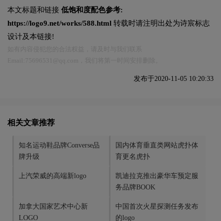
本文标题和链接
低饱和度配色参考:
https://logo9.net/works/588.html
转载时请注明出处为诗宸标志
设计及本链接!
如有内容侵犯您的合法权益，请及时与我们联系
Email:75696531@qq.com，我们将第一时间安排删除。
发布于2020-11-05 10:20:33
相关文章推荐
知名运动鞋品牌Converse品
国内体育垂直类网站虎扑体
牌升级
育更名虎扑
上汽荣威的高端新logo
凯迪拉克推出豪华车预定服
务品牌BOOK
加拿大国家艺术中心新
中国首次火星探测任务发布
LOGO
的logo