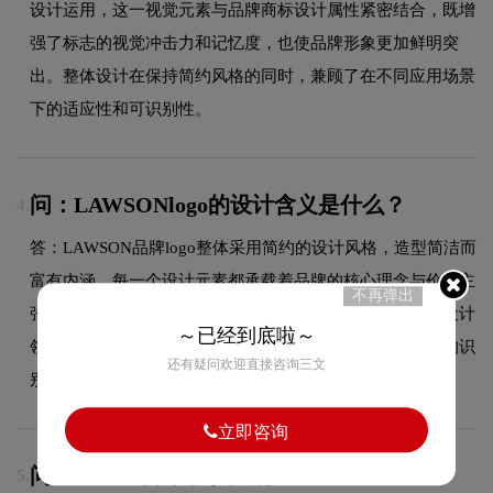
设计运用，这一视觉元素与品牌商标设计属性紧密结合，既增
强了标志的视觉冲击力和记忆度，也使品牌形象更加鲜明突
出。整体设计在保持简约风格的同时，兼顾了在不同应用场景
下的适应性和可识别性。
问：LAWSONlogo的设计含义是什么？
4.
答：LAWSON品牌logo整体采用简约的设计风格，造型简洁而
富有内涵，每一个设计元素都承载着品牌的核心理念与价值主
不再弹出
张。标志通过精炼的视觉语言，向受众传递出品牌在商标设计
～已经到底啦～
领域的专业形象与独特魅力，在众多同类品牌中具有较高的识
还有疑问欢迎直接咨询三文
别度。
立即咨询
问：LOGO商用版权归属？
5.