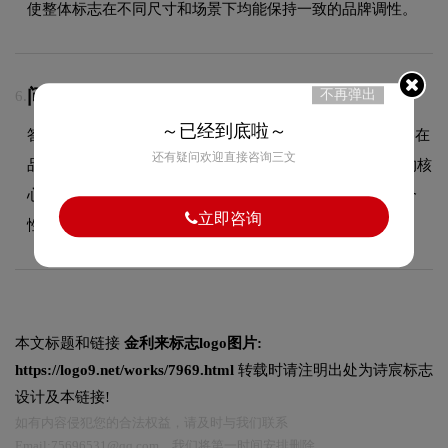
使整体标志在不同尺寸和场景下均能保持一致的品牌调性。
问：金利来的品牌logo属于什么设计风格？
不再弹出
6.
～已经到底啦～
答：金利来品牌logo整体呈现出简约的设计风格。这种风格在
还有疑问欢迎直接咨询三文
品牌领域具有较好的适用性，设计师在标志中融合了简约的核
心手法，既符合行业的一般审美特征，又突出品牌的独特个
立即咨询
性，能够在众多竞品中脱颖而出，给消费者留下深刻印象。
本文标题和链接
金利来标志logo图片:
https://logo9.net/works/7969.html
转载时请注明出处为诗宸标志
设计及本链接!
如有内容侵犯您的合法权益，请及时与我们联系
Email:75696531@qq.com，我们将第一时间安排删除。