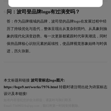
问：波司登品牌logo有过演变吗？
6.
答：作为品牌领域的品牌，波司登的品牌logo在发展过程中经
历了持续优化与迭代，整体呈现出从复杂到简约、从具象到抽
象的现代化演变趋势。每一次更新都紧跟时代审美潮流，同时
保持品牌核心识别元素的延续性，使品牌视觉形象始终与时俱
进，历久弥新。
本文标题和链接
波司登标志logo图片:
https://logo9.net/works/7976.html
转载时请注明出处为诗宸标志
设计及本链接!
如有内容侵犯您的合法权益，请及时与我们联系
Email:75696531@qq.com，我们将第一时间安排删除。