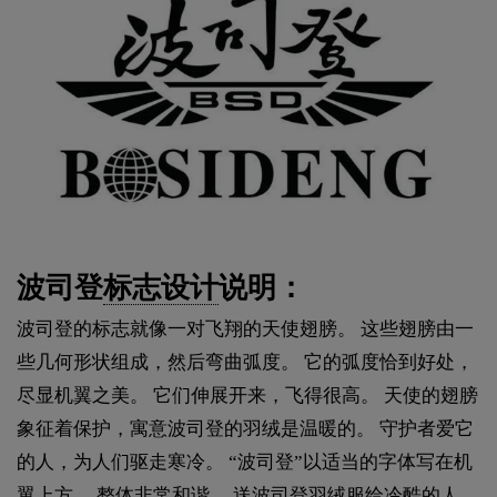
波司登
标志设计
说明：
波司登的标志就像一对飞翔的天使翅膀。 这些翅膀由一
些几何形状组成，然后弯曲弧度。 它的弧度恰到好处，
尽显机翼之美。 它们伸展开来，飞得很高。 天使的翅膀
象征着保护，寓意波司登的羽绒是温暖的。 守护者爱它
的人，为人们驱走寒冷。 “波司登”以适当的字体写在机
翼上方。 整体非常和谐。 送波司登羽绒服给冷酷的人，