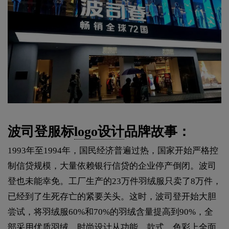
波司登服标
logo设计
品牌故事：
1993年至1994年，国民经济普遍过热，国家开始严格控
制信贷规模，大量依赖银行信贷的企业停产倒闭。波司
登也未能幸免。工厂生产的23万件羽绒服只卖了8万件，
已经到了生死存亡的紧要关头。这时，波司登开始大胆
尝试，将羽绒服60%和70%的羽绒含量提高到90%，全
部采用优质羽绒。时尚设计从功能、款式、色彩上全面