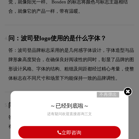
觉，就像阳光一样。 Bosden 的标志将颜色与标志主题相结
合，就像它的产品一样，带有温暖。
问：波司登logo使用的是什么字体？
4.
答：波司登品牌标志采用的是几何感字体设计，字体造型与品
牌形象高度契合，在确保良好阅读性的同时，彰显了品牌的图
形设计风格。字体的结构、粗细及间距都经过精心考量，使整
体标志在不同尺寸和场景下均能保持一致的品牌调性。
不再弹出
问：LOGO商用版权归属？
～已经到底啦～
5.
还有疑问欢迎直接咨询三文
答：项目尾款结清后，LOGO设计版权将完整移交给甲方所
有，您可自由用于商业用途，无需额外支付版权费用。
立即咨询