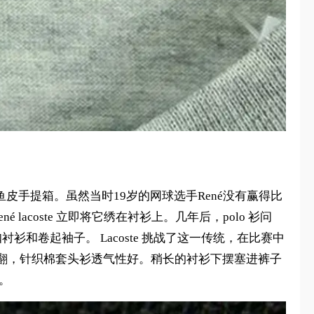
鳄鱼皮手提箱。虽然当时19岁的网球选手René没有赢得比
acoste 立即将它绣在衬衫上。几年后，polo 衫问
衫和卷起袖子。 Lacoste 挑战了这一传统，在比赛中
翻，针织棉套头衫透气性好。稍长的衬衫下摆塞进裤子
牌。