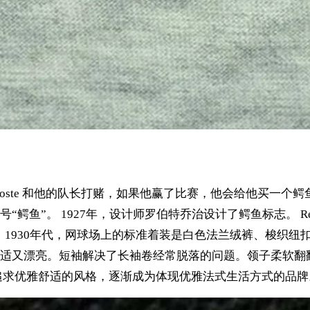
lacoste 和他的队长打赌，如果他赢了比赛，他会给他买一个
”。 1927年，设计师罗伯特乔治设计了鳄鱼标志。 René l
。 1930年代，网球场上的标准着装是白色法兰绒裤、梭织纽扣衬
适又漂亮。短袖解决了长袖卷经常脱落的问题。领子柔软翻
始终追求优雅舒适的风格，逐渐成为体现​​优雅法式生活方式的品