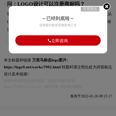
问：LOGO设计可以注册商标吗？
6.
不再弹出
答：可以，我们拥有专业的商标代理资质，能够为客户提供从
～已经到底啦～
LOGO设计到商标注册的一站式服务，确保您的品牌标识获得
还有疑问欢迎直接咨询三文
法律保护。
立即咨询
本文标题和链接
万里马标志logo图片:
https://logo9.net/works/7992.html
转载时请注明出处为诗宸标志
设计及本链接!
如有内容侵犯您的合法权益，请及时与我们联系
Email:75696531@qq.com，我们将第一时间安排删除。
发布于2022-01-26 08:25:17