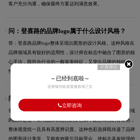
客户充分沟通，确保最终方案达到满意效果。
问：登喜路的品牌logo属于什么设计风格？
5.
答：登喜路品牌logo整体呈现出图形的设计风格。这种风格在
品牌领域具有较好的适用性，设计师在标志中融合了图形的核
心手法，既符合行业的一般审美特征，又突出品牌的独特个
不再弹出
性，能够在众多竞品中脱颖而出，给消费者留下深刻印象。
～已经到底啦～
还有疑问欢迎直接咨询三文
问：登喜路logo采用什么颜色搭配？
6.
立即咨询
答：登喜路品牌整体使用的色彩方案充分契合了其在品牌领域
的品牌定位，采用品牌标志性的主色调，配合简洁的背景色，
整体视觉统一且具有高度辨识度。这种色彩选择既传递了品牌
的图形设计美学，又能有效吸引目标受众，使标志具有较强的