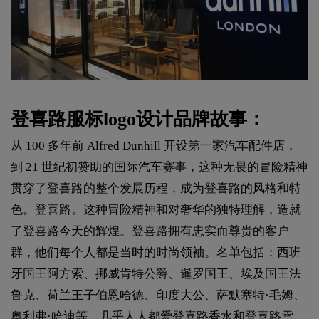
登喜路服标
logo设计
品牌故事：
从 100 多年前 Alfred Dunhill 开设第一家汽车配件店，
到 21 世纪初赞助的国际汽车赛事，这种无畏的冒险精神
贯穿了登喜路的整个发展历程，成为登喜路的风格和特
色。登喜路。这种冒险精神和对奢华的独特理解，造就
了登喜路今天的辉煌。登喜路拥有忠实而尊贵的客户
群，他们每个人都是当时的时尚领袖。名单包括：西班
牙国王阿方索、挪威肯特公爵、暹罗国王、埃及国王法
鲁克、荷兰王子伯恩哈德、印度大公、萨默塞特·毛姆、
奥利弗·哈迪等。几乎人人都爱登喜路香水和登喜路雪