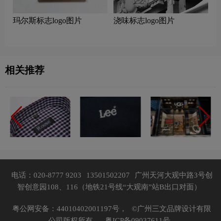
玛尔斯标志logo图片
浇味标志logo图片
相关推荐
电话：020-8777 9203
13501502207
广州天河大观中路3号创
智创意园108、116（地铁21号线“大观南”站B出口对面）
粤公网安备：44010402001197号，
©广州三文品牌设计有限
公司版权所有，
粤ICP备09037611号