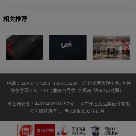
相关推荐
电话：020-8777 9203
13501502207
广州天河大观中路3号创
智创意园108、116（地铁21号线“大观南”站B出口对面）
粤公网安备：44010402001197号，
©广州三文品牌设计有限
公司版权所有，
粤ICP备09037611号