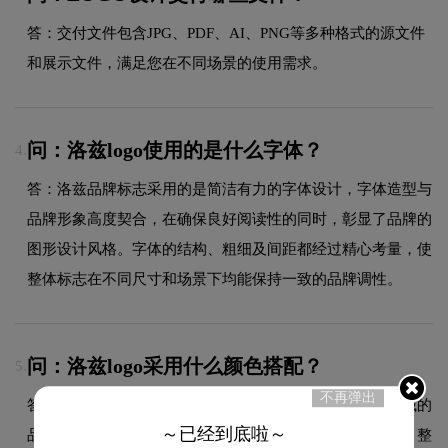
答：交付文件包含JPG、PDF、AI、PNG等多种格式的源文件
和展示文件，满足您在不同场景的使用需求。
问：洛兹logo使用的是什么字体？
4.
答：洛兹品牌标志采用的是简洁有力的字体设计，字体造型与
品牌形象高度契合，在确保良好阅读性的同时，彰显了品牌的
图形设计风格。字体的结构、粗细及间距都经过精心考量，使
整体标志在不同尺寸和场景下均能保持一致的品牌调性。
问：洛兹logo采用什么颜色搭配？
5.
不再弹出
答：洛兹品牌整体使用的色彩方案充分契合了其在品牌领域的
～已经到底啦～
品牌定位，采用品牌标志性的主色调，配合简洁的背景色，整