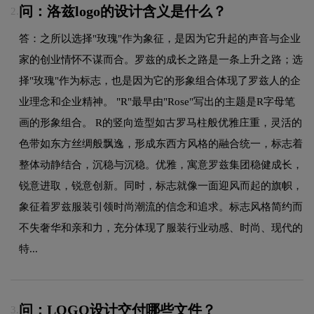
问：洛兹logo的设计含义是什么？
2.
答：之所以选择"玫瑰"作为象征，是因为它升起的声音与企业
家的创业情怀不谋而合。罗兹的成长之路是一条上升之路；选
择"玫瑰"作为标志，也是因为它的形象组合体现了罗兹人的企
业理念和企业精神。 "R"最早由"Rose"写出的主题是R字母笔
画的形象组合。 R的竖向造型如古罗马柱般优雅庄重，灵活的
色带如东方丝绸般飘逸，形成东西方风格的融合统一，标志着
整体动静结合，沉稳与沉稳。优雅，寓意罗兹集团稳健成长，
锐意进取，锐意创新。同时，标志就像一面迎风而起的旗帜，
象征着罗兹服装引领时尚潮流的信念和追求。标志风格简约而
不失奢华和亲和力，充分体现了服装行业动感、时尚、现代的
特...
问：LOGO设计交付哪些文件？
3.