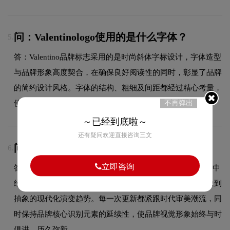
问：Valentinologo使用的是什么字体？
5.
答：Valentino品牌标志采用的是时尚斜体字标设计，字体造型
与品牌形象高度契合，在确保良好阅读性的同时，彰显了品牌
的简约设计风格。字体的结构、粗细及间距都经过精心考量，
使整体标志在不同尺寸和场景下均能保持一致的品牌调性。
不再弹出
～已经到底啦～
还有疑问欢迎直接咨询三文
问：Valentino品牌logo有过演变吗？
6.
立即咨询
答：作为品牌领域的品牌，Valentino的品牌logo在发展过程中
经历了持续优化与迭代，整体呈现出从复杂到简约、从具象到
抽象的现代化演变趋势。每一次更新都紧跟时代审美潮流，同
时保持品牌核心识别元素的延续性，使品牌视觉形象始终与时
俱进，历久弥新。