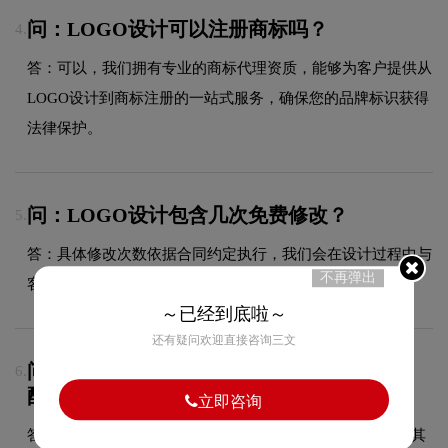
问：LOGO设计可以注册商标吗？
4.
答：可以，我们拥有专业的商标代理资质，能够为客户提供从
LOGO设计到商标注册的一站式服务，确保您的品牌标识获得
法律保护。
问：LOGO设计包含几次免费修改？
5.
答：具体修改次数依据合同约定执行，我们会在设计过程中与
不再弹出
客户充分沟通，确保最终方案达到满意效果。
～已经到底啦～
还有疑问欢迎直接咨询三文
问：URBAN REVIVOlogo采用什么颜色搭
6.
配？
立即咨询
答：URBAN REVIVO品牌整体使用的色彩方案充分契合了其