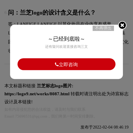
问：兰芝logo的设计含义是什么？
6.
答：LANEIGE LANEIGE 以其化妆品在业内享有盛誉。
不再弹出
LANEIGE，以英文lΛnege为商标，来自韩国最大的化妆品集
～已经到底啦～
团爱茉莉太平洋集团。 是让韩国年轻时尚女性"着迷"的兰芝化
还有疑问欢迎直接咨询三文
妆品品牌。
立即咨询
本文标题和链接
兰芝标志logo图片:
https://logo9.net/works/8087.html
转载时请注明出处为诗宸标志
设计及本链接!
如有内容侵犯您的合法权益，请及时与我们联系
Email:75696531@qq.com，我们将第一时间安排删除。
发布于2022-02-04 08:46:19