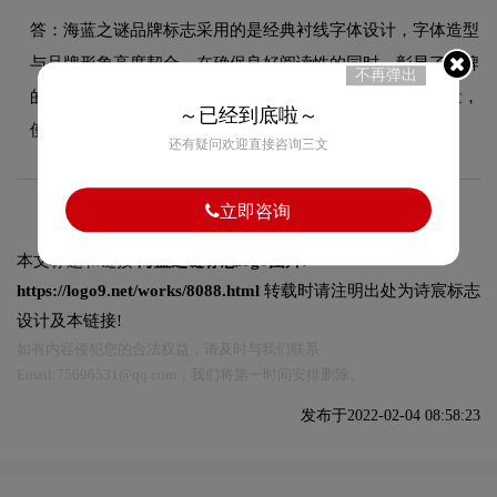
答：海蓝之谜品牌标志采用的是经典衬线字体设计，字体造型
与品牌形象高度契合，在确保良好阅读性的同时，彰显了品牌
不再弹出
的手绘设计风格。字体的结构、粗细及间距都经过精心考量，
～已经到底啦～
使整体标志在不同尺寸和场景下均能保持一致的品牌调性。
还有疑问欢迎直接咨询三文
立即咨询
本文标题和链接
海蓝之谜标志logo图片:
https://logo9.net/works/8088.html
转载时请注明出处为诗宸标志
设计及本链接!
如有内容侵犯您的合法权益，请及时与我们联系
Email:75696531@qq.com，我们将第一时间安排删除。
发布于2022-02-04 08:58:23