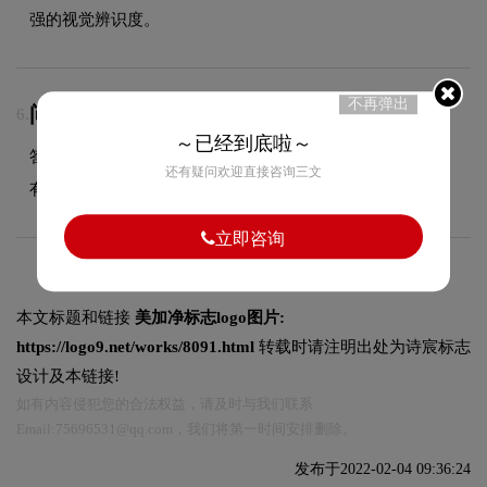
强的视觉辨识度。
不再弹出
问：LOGO商用版权归属？
6.
～已经到底啦～
答：项目尾款结清后，LOGO设计版权将完整移交给甲方所
还有疑问欢迎直接咨询三文
有，您可自由用于商业用途，无需额外支付版权费用。
立即咨询
本文标题和链接
美加净标志logo图片:
https://logo9.net/works/8091.html
转载时请注明出处为诗宸标志
设计及本链接!
如有内容侵犯您的合法权益，请及时与我们联系
Email:75696531@qq.com，我们将第一时间安排删除。
发布于2022-02-04 09:36:24