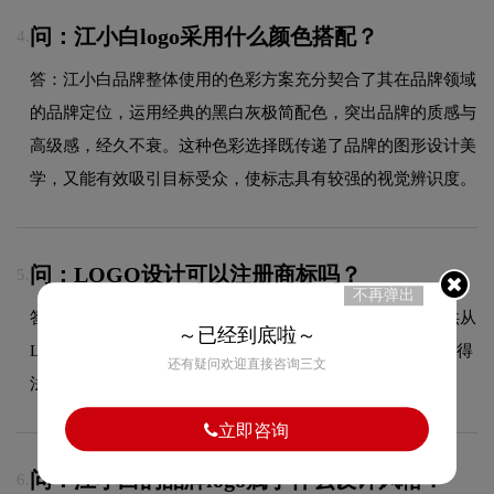
问：江小白logo采用什么颜色搭配？
4.
答：江小白品牌整体使用的色彩方案充分契合了其在品牌领域
的品牌定位，运用经典的黑白灰极简配色，突出品牌的质感与
高级感，经久不衰。这种色彩选择既传递了品牌的图形设计美
学，又能有效吸引目标受众，使标志具有较强的视觉辨识度。
问：LOGO设计可以注册商标吗？
5.
不再弹出
答：可以，我们拥有专业的商标代理资质，能够为客户提供从
～已经到底啦～
LOGO设计到商标注册的一站式服务，确保您的品牌标识获得
还有疑问欢迎直接咨询三文
法律保护。
立即咨询
问：江小白的品牌logo属于什么设计风格？
6.