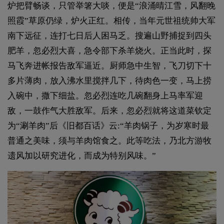
炉把臂畅谈，只管举箸大啖，便是“浪涌晴江雪，风翻晚
照霞”草原仍绿，炉火正红。相传，当年元世祖统帅大军
南下远征，连打七日后人困马乏。搜遍山野捕捉到四头
肥羊，忽必烈大喜，急令部下杀羊烧火。正当此时，探
马飞奔进帐报告敌军逼近。厨师急中生智，飞刀切下十
多片薄肉，放入沸水里搅拌几下，待肉色一变，马上捞
入碗中，撒下细盐。忽必烈连吃几碗翻身上马率军迎
敌，一鼓作气大胜敌军。后来，忽必烈就将这道菜钦定
为“涮羊肉”后《旧都百话》云:“羊肉锅子，为岁寒时最
普通之美味，须与羊肉馆食之。此等吃法，乃北方游牧
遗风加以研究进化，而成为特别风味。”