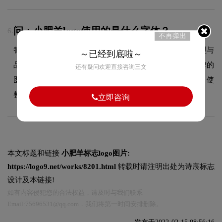
问：小肥羊logo使用的是什么字体？
6.
不再弹出
答：小肥羊品牌标志采用的是精致细线字体设计，字体造型与
～已经到底啦～
品牌形象高度契合，在确保良好阅读性的同时，彰显了品牌的
还有疑问欢迎直接咨询三文
图形设计风格。字体的结构、粗细及间距都经过精心考量，使
整体标志在不同尺寸和场景下均能保持一致的品牌调性。
立即咨询
本文标题和链接
小肥羊标志logo图片:
https://logo9.net/works/8201.html
转载时请注明出处为诗宸标志
设计及本链接!
如有内容侵犯您的合法权益，请及时与我们联系
Email:75696531@qq.com，我们将第一时间安排删除。