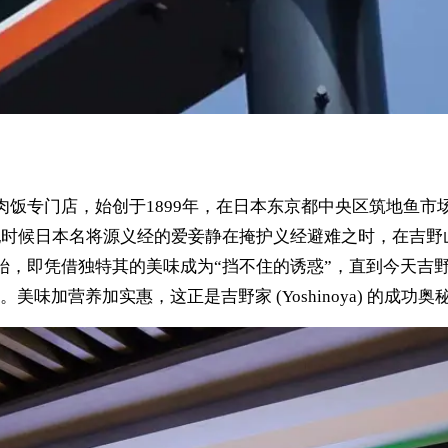
本牛肉饭专门店，始创于1899年，在日本东京都中央区筑地鱼市场开
纪时候日本名将源义经的爱妾静在掩护义经避难之时，在吉
立伊始，即凭借独特其的美味成为“挡不住的诱惑”，直到今天吉野家 
加营养加实惠，这正是吉野家 (Yoshinoya) 的成功奥