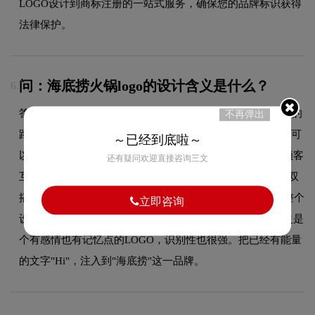
LOGO设计到商标注册的一站式服务，确保您的品牌标识获得
法律保护。
问：海底捞火锅logo的设计含义是什么？
6.
答：海底捞这个新logo更符合现在信息爆炸的时代，像醒目的
不再弹出
路标和符号。首先，海底捞前面加个"Hi"，与受众产生互动可
～已经到底啦～
以在心里念出来，像海底捞亲切的跟你打招呼，体现了和顾客
还有疑问欢迎直接咨询三文
互动的元素。其次，每个字母的设计都有讲究。"H"像是一双
搭肩的筷子，"i"像辣椒一样，强化川味火锅属性。此外，整个
立即咨询
设计呈现年轻化表达，无疑是想吸引新一代的年轻人。总之是
个有感情也有记忆点的LOGO，识别性也很强。把已经有能量
的文字"Hi"，注入到"海底捞"这一品牌。