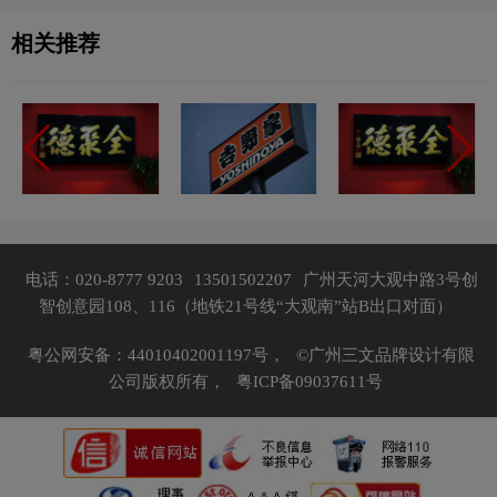
相关推荐
电话：020-8777 9203
13501502207
广州天河大观中路3号创
智创意园108、116（地铁21号线“大观南”站B出口对面）
粤公网安备：44010402001197号，
©广州三文品牌设计有限
公司版权所有，
粤ICP备09037611号