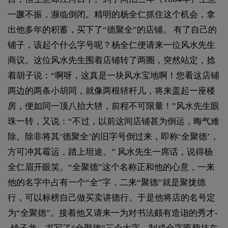
一蹶不振，濒临倒闭。精明的杨全仁抓住这个机会，拿
出他多年的积蓄，买下了“德聚全”的店铺。 有了自己的
铺子，该起个什么字号呢？杨全仁便请来一位风水先生
商议。这位风水先生围着店铺转了两圈，突然站定，捻
着胡子说：“啊呀，这真是一块风水宝地啊！您看这店铺
两边的两条小胡同，就像两根轿杆儿，将来盖起一座楼
房，便如同一顶八抬大轿，前程不可限量！”风水先生眼
珠一转，又说：“不过，以前这间店铺甚为倒运，晦气难
除。除非将其‘德聚全’的旧字号倒过来，即称‘全聚德’，
方可冲其霉运，踏上坦途。” 风水先生一席话，说得杨
全仁眉开眼笑。“全聚德”这个名称正和他的心意，一来
他的名字中占有一个“全”字，二来“聚德”就是聚拢德
行，可以标榜自己做买卖讲德行。于是他将店的名号定
为“全聚德”。接着他又请来一为对书法颇有造诣的秀才-