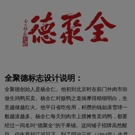
全聚德
标志设计
说明：
全聚德创始人是杨全仁。他初到北京时在前门外肉市街
做生鸡鸭买卖。杨全仁对贩鸭之道揣摩得精细明白，生
意越做越红火。他平日省吃俭用，积攒的钱如滚雪球一
般越滚越多。杨全仁每天到肉市上摆摊售卖鸡鸭，都要
经过一间名叫“德聚全”的干果铺。这间铺子招牌虽然醒
目，但生意却江河日下。到了同治三年（1864年）生意