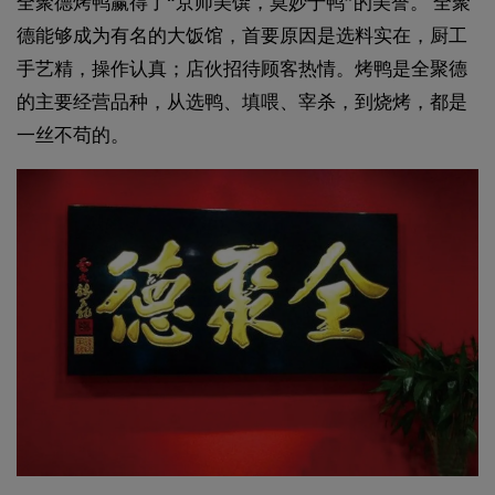
全聚德烤鸭赢得了“京师美馔，莫妙于鸭”的美誉。 全聚
德能够成为有名的大饭馆，首要原因是选料实在，厨工
手艺精，操作认真；店伙招待顾客热情。烤鸭是全聚德
的主要经营品种，从选鸭、填喂、宰杀，到烧烤，都是
一丝不苟的。