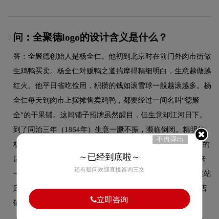
问：全聚德logo的设计含义是什么？
3.
答：全聚德创始人是杨全仁。他初到北京时在前门外肉市街做
生鸡鸭买卖。杨全仁对贩鸭之道揣摩得精细明白，生意越做越
红火。他平日省吃俭用，积攒的钱如滚雪球一般越滚越多。杨
全仁每天到肉市上摆摊售卖鸡鸭，都要经过一间名叫"德聚
全"的干果铺。这间铺子招牌虽然醒目，但生意却江河日下。
到了同治三年（1864年）生意一蹶不振，濒临倒闭。精明的
不再弹出
杨全仁抓住这个机会，拿出他多年的积蓄，买下了"德聚全"的
～已经到底啦～
店铺。 有了自己的铺子，该起个什么字号呢？杨全仁便请来
还有疑问欢迎直接咨询三文
一位风水先生商议。这位风水先生围着店铺转了两圈，突然站
定，捻着胡子说："啊呀，这真是一块风水宝地啊！您看这店
立即咨询
铺两边的两条小胡...