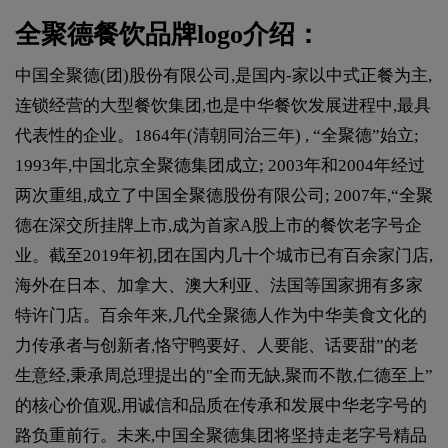
全聚德餐饮品牌logo介绍：
中国全聚德(团)股份有限公司,是国内-家以中式正餐为主,
连锁经营的大型餐饮集团,也是中华餐饮发展进程中,最具
代表性的企业。1864年(清朝同治三年) , “全聚德”始立;
1993年,中国北京全聚德集团成立; 2003年和2004年经过
两次重组,成立了中国全聚德股份有限公司; 2007年,“全聚
德在深交所挂牌上市,成为首家A股上市的餐饮老字号企
业。截至2019年初,团在国内几十个城市已有百余家门店,
海外在日本、加拿大、澳大利亚、法国等国家拥有多家
特许门店。百余年来,几代全聚德人作为中华美食文化的
力传承者与创新者,恪守鸭要好、人要能、话要甜”的老
生意经,秉承周总理提出的"全而无缺,聚而不散,仁德至上”
的核心价值观,用诚信和品质在传承和发展中华老字号的
路负重前行。未来,中国全聚德集团将坚持走老字号精品