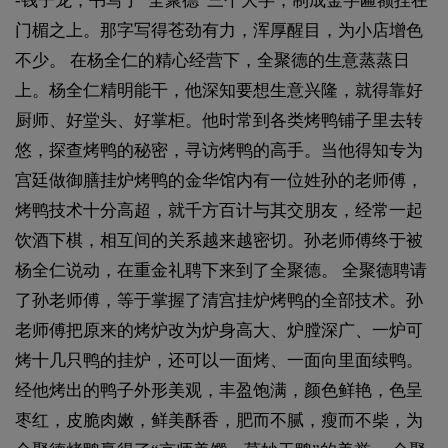
-钱子龙，书写了“全聚德”三个大字，制成金字匾额挂在
门楣之上。那字写得苍劲有力，浑厚醒目，为小店增色
不少。 在杨全仁的精心经营下，全聚德的生意蒸蒸日
上。杨全仁精明能干，他深知要想生意兴隆，就得靠好
厨师、好堂头、好掌柜。他时常到各类烤鸭铺子里去转
悠，探查烤鸭的秘密，寻访烤鸭的高手。当他得知专为
宫廷做御膳挂炉烤鸭的金华馆内有一位姓孙的老师傅，
烤鸭技术十分高超，就千方百计与其交朋友，经常一起
饮酒下棋，相互间的关系越来越密切。孙老师傅终于被
杨全仁说动，在重金礼聘下来到了全聚德。 全聚德聘请
了孙老师傅，等于掌握了清宫挂炉烤鸭的全部技术。孙
老师傅把原来的烤炉改为炉身高大、炉膛深广、一炉可
烤十几只鸭的挂炉，还可以一面烤、一面向里面续鸭。
经他烤出的鸭子外形美观，丰盈饱满，颜色鲜艳，色呈
枣红，皮脆肉嫩，鲜美酥香，肥而不腻，瘦而不柴，为