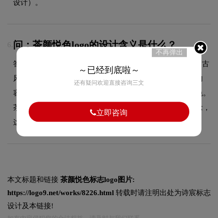
设计）。
问：茶颜悦色logo的设计含义是什么？
6.
不再弹出
答：茶饮品牌中极具中国风特色的品牌，从logo设计开始，古
～已经到底啦～
风女子拿着折扇的形象远在街头就可以看到。产品设计从内
还有疑问欢迎直接咨询三文
容、名字到包装宣传，无一不在释放着传统文化的魅力特色。
茶饮本身就是中国文化里的一个分支，用国风诠释茶饮理念，
立即咨询
这也是最为融合与极具意境的搭配。
本文标题和链接
茶颜悦色标志logo图片:
https://logo9.net/works/8226.html
转载时请注明出处为诗宸标志
设计及本链接!