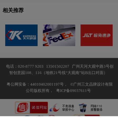
相关推荐
电话：020-8777 9203
13501502207
广州天河大观中路3号创
智创意园108、116（地铁21号线“大观南”站B出口对面）
粤公网安备：44010402001197号，
©广州三文品牌设计有限
公司版权所有，
粤ICP备09037611号