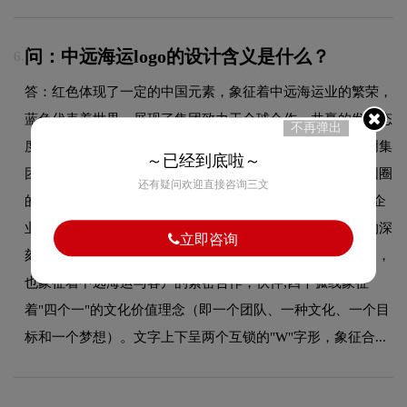
问：中远海运logo的设计含义是什么？
6.
答：红色体现了一定的中国元素，象征着中远海运业的繁荣，
蓝色代表着世界，展现了集团致力于全球合作、共赢的发展态
不再弹出
度；圆形的地球，体现了全球企业的竞争与合作意识，表明集
～已经到底啦～
团的业务遍及世界，货物遍及世界，事情畅通无阻，两个圆圈
还有疑问欢迎直接咨询三文
的结合形成了一个"∞"标志，象征中远海运是可持续发展的企
业；两圈环环相扣，蕴含跨越行业和区域边界、连接世界的深
立即咨询
刻内涵，体现了集团立足航运发展"61"产业集群的战略意图，
也象征着中远海运与客户的紧密合作，伙伴;四个弧线象征
着"四个一"的文化价值理念（即一个团队、一种文化、一个目
标和一个梦想）。文字上下呈两个互锁的"W"字形，象征合...