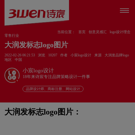
当前位置：
首页
创意灵感汇
logo设计理念
零售行业
大润发标志logo图片
2022-02-26 06:21:53
浏览
10207
作者
小宸logo设计
来源
大润发品牌logo
地区
中国
小宸logo设计
18年来诗宸专注品牌策略设计一件事
v
品牌设计师、商标注册、网站设计
大润发标志logo图片：