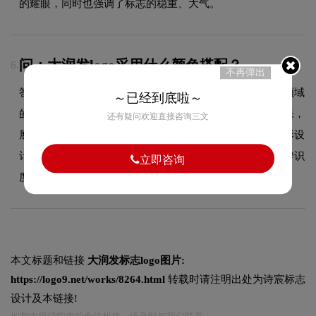
的耀眼，同时也强调了标志的稳重、大气。
问：大润发logo采用什么颜色搭配？
6.
不再弹出
答：大润发品牌整体使用的色彩方案充分契合了其在品牌领域
～已经到底啦～
的品牌定位，采用多色渐变搭配，营造活力丰富的视觉效果，
还有疑问欢迎直接咨询三文
展现品牌年轻化的态度。这种色彩选择既传递了品牌的图形设
计美学，又能有效吸引目标受众，使标志具有较强的视觉辨识
立即咨询
度。
本文标题和链接
大润发标志logo图片:
https://logo9.net/works/8264.html
转载时请注明出处为诗宸标志
设计及本链接!