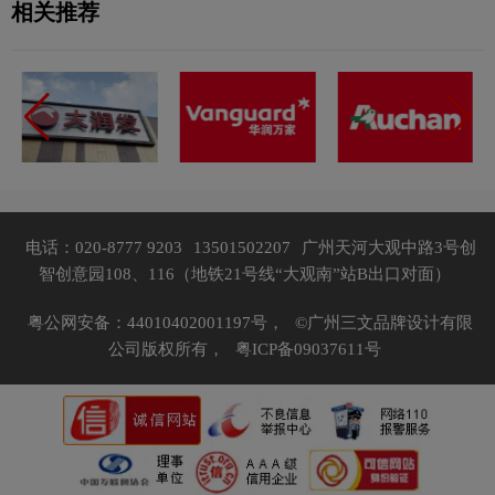
相关推荐
电话：020-8777 9203
13501502207
广州天河大观中路3号创
智创意园108、116（地铁21号线“大观南”站B出口对面）
粤公网安备：44010402001197号，
©广州三文品牌设计有限
公司版权所有，
粤ICP备09037611号