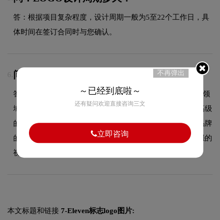
答：根据项目复杂程度，设计周期一般为5至22个工作日，具
体时间在签订合同时与您确认。
问：7-Elevenlogo采用什么颜色搭配？
不再弹出
6.
～已经到底啦～
答：7-Eleven品牌整体使用的色彩方案充分契合了其在品牌领
还有疑问欢迎直接咨询三文
域的品牌定位，以低饱和度的莫兰迪色调为主，传递淡雅高级
的品牌气质，契合品质消费定位。这种色彩选择既传递了品牌
立即咨询
的图形设计美学，又能有效吸引目标受众，使标志具有较强的
视觉辨识度。
本文标题和链接
7-Eleven标志logo图片: