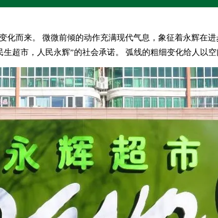
母变化而来。 微微前倾的动作充满现代气息，象征着永辉在
民生超市，人民永辉”的社会承诺。 弧线的粗细变化给人以