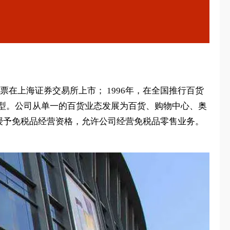
股票在上海证券交易所上市； 1996年，在全国推行百货
战略转型。公司从单一的百货业态发展为百货、购物中心、奥
政部授予免税品经营资格，允许公司经营免税品零售业务。