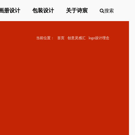
画册设计
包装设计
关于诗宸
搜索
当前位置：
首页
创意灵感汇
logo设计理念