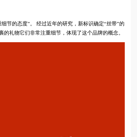
细节的态度”。 经过近年的研究，新标识确定“丝带”的
包裹的礼物它们非常注重细节，体现了这个品牌的概念。