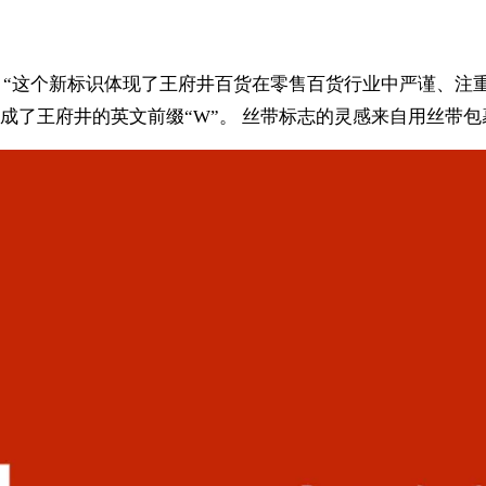
 “这个新标识体现了王府井百货在零售百货行业中严谨、注重
成了王府井的英文前缀“W”。 丝带标志的灵感来自用丝带