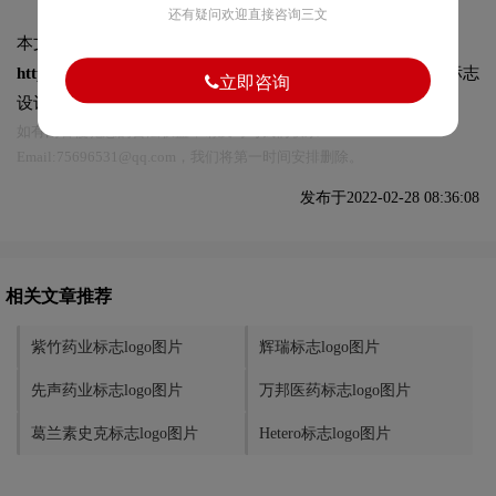
还有疑问欢迎直接咨询三文
本文标题和链接
云南白药标志logo图片:
https://logo9.net/works/8333.html
转载时请注明出处为诗宸标志
立即咨询
设计及本链接!
如有内容侵犯您的合法权益，请及时与我们联系
Email:75696531@qq.com，我们将第一时间安排删除。
发布于2022-02-28 08:36:08
相关文章推荐
紫竹药业标志logo图片
辉瑞标志logo图片
先声药业标志logo图片
万邦医药标志logo图片
葛兰素史克标志logo图片
Hetero标志logo图片