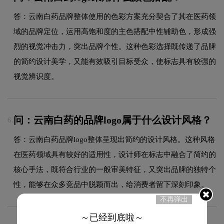
答：云南白药品牌整体使用的色彩方案充分契合了其在医药领
域的品牌定位，运用高饱和度的主色搭配中性辅助色，形成强
烈的视觉冲击力，突出品牌个性。这种色彩选择既传递了品牌
的简约设计美学，又能有效吸引目标受众，使标志具有较强的
视觉辨识度。
问：云南白药的品牌logo属于什么设计风格？
6.
答：云南白药品牌logo整体呈现出简约的设计风格。这种风格
在医药领域具有较好的适用性，设计师在标志中融合了简约的
核心手法，既符合行业的一般审美特征，又突出品牌的独特个
性，能够在众多竞品中脱颖而出，给消费者留下深刻印象。
不再弹出
～已经到底啦～