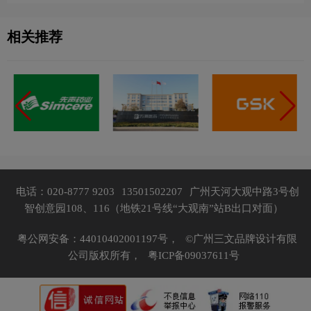
相关推荐
电话：020-8777 9203
13501502207
广州天河大观中路3号创
智创意园108、116（地铁21号线“大观南”站B出口对面）
粤公网安备：44010402001197号，
©广州三文品牌设计有限
公司版权所有，
粤ICP备09037611号