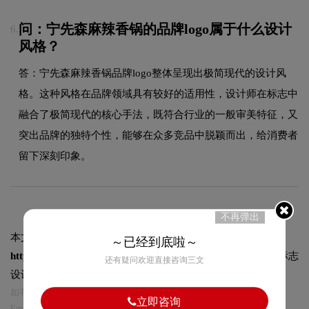
问：宁先森麻辣香锅的品牌logo属于什么设计
6.
风格？
答：宁先森麻辣香锅品牌logo整体呈现出极简现代的设计风
格。这种风格在品牌领域具有较好的适用性，设计师在标志中
融合了极简现代的核心手法，既符合行业的一般审美特征，又
突出品牌的独特个性，能够在众多竞品中脱颖而出，给消费者
留下深刻印象。
不再弹出
本文标题和链接
宁先森麻辣香锅标志logo图片:
～已经到底啦～
https://logo9.net/works/8395.html
转载时请注明出处为诗宸标志
还有疑问欢迎直接咨询三文
设计及本链接!
如有内容侵犯您的合法权益，请及时与我们联系
立即咨询
Email:75696531@qq.com，我们将第一时间安排删除。