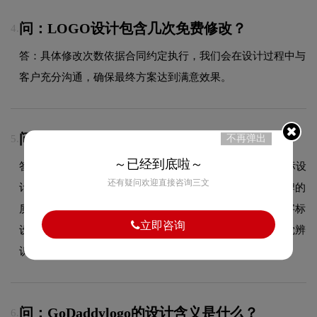
问：LOGO设计包含几次免费修改？
4.
答：具体修改次数依据合同约定执行，我们会在设计过程中与
客户充分沟通，确保最终方案达到满意效果。
问：GoDaddylogo采用什么颜色搭配？
5.
不再弹出
～已经到底啦～
答：GoDaddy品牌整体使用的色彩方案充分契合了其在商标设
还有疑问欢迎直接咨询三文
计领域的品牌定位，运用经典的黑白灰极简配色，突出品牌的
质感与高级感，经久不衰。这种色彩选择既传递了品牌的字标
立即咨询
设计美学，又能有效吸引目标受众，使标志具有较强的视觉辨
识度。
问：GoDaddylogo的设计含义是什么？
6.