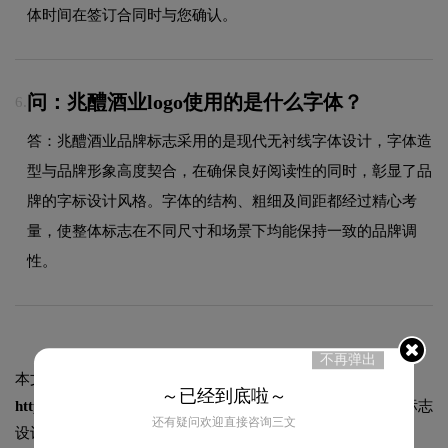
体时间在签订合同时与您确认。
问：兆醴酒业logo使用的是什么字体？
6.
答：兆醴酒业品牌标志采用的是现代无衬线字体设计，字体造
型与品牌形象高度契合，在确保良好阅读性的同时，彰显了品
牌的字标设计风格。字体的结构、粗细及间距都经过精心考
量，使整体标志在不同尺寸和场景下均能保持一致的品牌调
性。
不再弹出
本文标题和链接
兆醴酒业标志logo图片:
～已经到底啦～
https://logo9.net/works/8501.html
转载时请注明出处为诗宸标志
还有疑问欢迎直接咨询三文
设计及本链接!