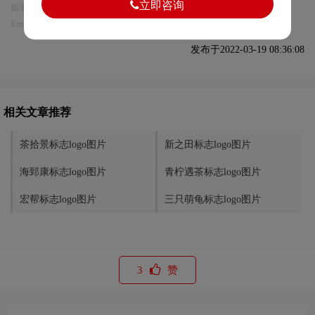
立即咨询
如有内容侵犯您的合法权益，请及时与我们联系
Email:75696531@qq.com，我们将第一时间安排删除。
发布于2022-03-19 08:36:08
相关文章推荐
茶拾景标志logo图片
新之田标志logo图片
海郅康标志logo图片
青柠遇茶标志logo图片
宏帮标志logo图片
三只萌龟标志logo图片
3
赞