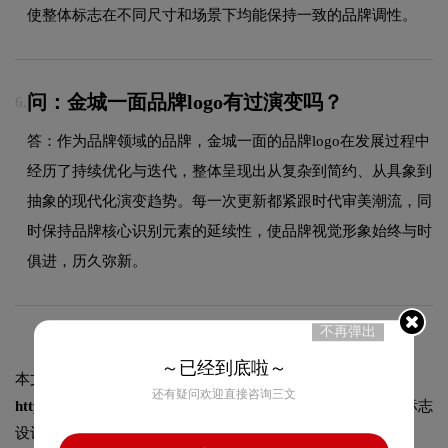
使整体标志在不同尺寸和场景下均能保持一致的品牌调性。
问：金城一面品牌logo有过演变吗？
6.
答：作为品牌领域的品牌，金城一面的品牌logo在发展过程中
经历了持续优化与迭代，整体呈现出从复杂到简约、从具象到
抽象的现代化演变趋势。每一次更新都紧跟时代审美潮流，同
时保持品牌核心识别元素的延续性，使品牌视觉形象始终与时
俱进，历久弥新。
不再弹出
～已经到底啦～
本文标题和链接
金城一面标志logo图片:
还有疑问欢迎直接咨询三文
https://logo9.net/works/8527.html
转载时请注明出处为诗宸标志
设计及本链接!