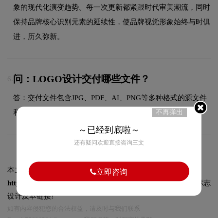
象的现代化演变趋势。每一次更新都紧跟时代审美潮流，同时
保持品牌核心识别元素的延续性，使品牌视觉形象始终与时俱
进，历久弥新。
问：LOGO设计交付哪些文件？
6.
答：交付文件包含JPG、PDF、AI、PNG等多种格式的源文件
和展示文件，满足您在不同场景的使用需求。
不再弹出
～已经到底啦～
还有疑问欢迎直接咨询三文
本文标题和链接
一零捌标志logo图片:
立即咨询
https://logo9.net/works/8561.html
转载时请注明出处为诗宸标志
设计及本链接!
如有内容侵犯您的合法权益，请及时与我们联系