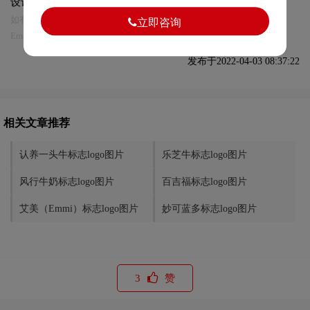
设计及本链接!
如有内容侵犯您的合法权益，请及时与我们联系
立即咨询
Email:75696531@qq.com，我们将第一时间安排删除。
发布于2022-04-03 08:37:22
相关文章推荐
认养一头牛标志logo图片
乐芝牛标志logo图片
风行牛奶标志logo图片
百吉福标志logo图片
艾美（Emmi）标志logo图片
妙可蓝多标志logo图片
3
赞