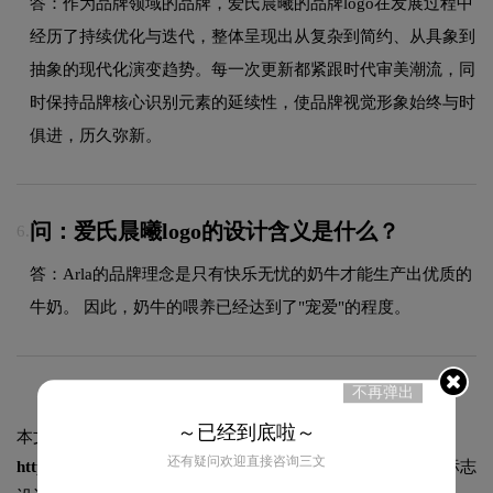
答：作为品牌领域的品牌，爱氏晨曦的品牌logo在发展过程中
经历了持续优化与迭代，整体呈现出从复杂到简约、从具象到
抽象的现代化演变趋势。每一次更新都紧跟时代审美潮流，同
时保持品牌核心识别元素的延续性，使品牌视觉形象始终与时
俱进，历久弥新。
问：爱氏晨曦logo的设计含义是什么？
6.
答：Arla的品牌理念是只有快乐无忧的奶牛才能生产出优质的
牛奶。 因此，奶牛的喂养已经达到了"宠爱"的程度。
不再弹出
～已经到底啦～
本文标题和链接
爱氏晨曦标志logo图片:
还有疑问欢迎直接咨询三文
https://logo9.net/works/8678.html
转载时请注明出处为诗宸标志