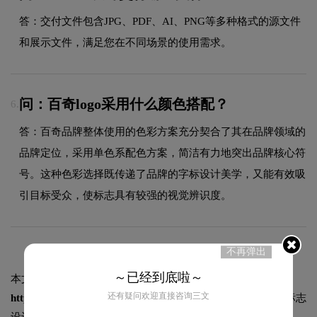
答：交付文件包含JPG、PDF、AI、PNG等多种格式的源文件
和展示文件，满足您在不同场景的使用需求。
问：百奇logo采用什么颜色搭配？
6.
答：百奇品牌整体使用的色彩方案充分契合了其在品牌领域的
品牌定位，采用单色系配色方案，简洁有力地突出品牌核心符
号。这种色彩选择既传递了品牌的字标设计美学，又能有效吸
引目标受众，使标志具有较强的视觉辨识度。
不再弹出
～已经到底啦～
本文标题和链接
百奇标志logo图片:
还有疑问欢迎直接咨询三文
https://logo9.net/works/8694.html
转载时请注明出处为诗宸标志
设计及本链接!