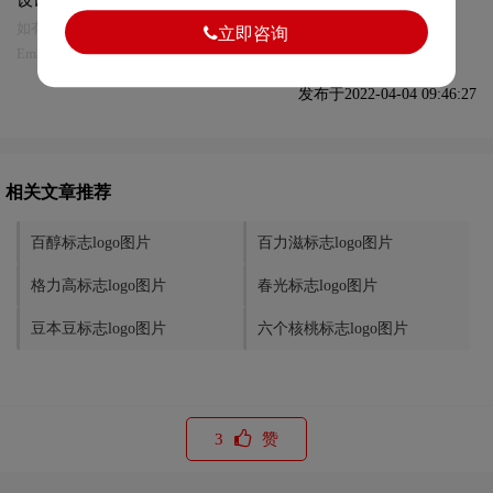
如有内容侵犯您的合法权益，请及时与我们联系
立即咨询
Email:75696531@qq.com，我们将第一时间安排删除。
发布于2022-04-04 09:46:27
相关文章推荐
百醇标志logo图片
百力滋标志logo图片
格力高标志logo图片
春光标志logo图片
豆本豆标志logo图片
六个核桃标志logo图片
3
赞