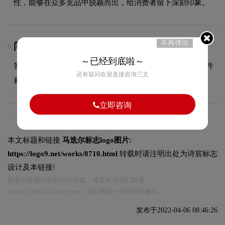
性，能够在众多竞品中脱颖而出，给消费者留下深刻印象。
不再弹出
问：LOGO设计交付哪些文件？
6.
～已经到底啦～
答：交付文件包含JPG、PDF、AI、PNG等多种格式的源文件
还有疑问欢迎直接咨询三文
和展示文件，满足您在不同场景的使用需求。
立即咨询
本文标题和链接
马迭尔标志logo图片:
https://logo9.net/works/8710.html
转载时请注明出处为诗宸标志
设计及本链接!
如有内容侵犯您的合法权益，请及时与我们联系
Email:75696531@qq.com，我们将第一时间安排删除。
发布于2022-04-06 08:46:26