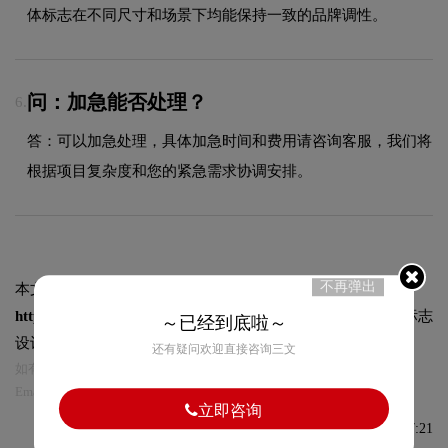
体标志在不同尺寸和场景下均能保持一致的品牌调性。
问：加急能否处理？
6.
答：可以加急处理，具体加急时间和费用请咨询客服，我们将
根据项目复杂度和您的紧急需求协调安排。
不再弹出
本文标题和链接
清扬标志logo图片:
https://logo9.net/works/8760.html
转载时请注明出处为诗宸标志
～已经到底啦～
设计及本链接!
还有疑问欢迎直接咨询三文
如有内容侵犯您的合法权益，请及时与我们联系
Email:75696531@qq.com，我们将第一时间安排删除。
立即咨询
发布于2022-04-13 08:37:21