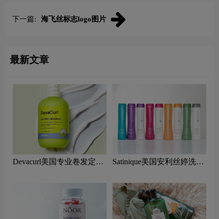
下一篇:
海飞丝标志logo图片
最新文章
Devacurl美国专业卷发定型
Satinique美国安利丝婷洗发
剂logo设计含义及美发品牌
水logo设计含义及洗护品牌
理念
理念