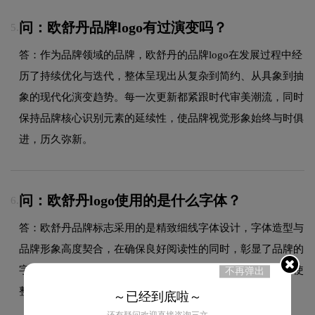
问：欧舒丹品牌logo有过演变吗？
5.
答：作为品牌领域的品牌，欧舒丹的品牌logo在发展过程中经
历了持续优化与迭代，整体呈现出从复杂到简约、从具象到抽
象的现代化演变趋势。每一次更新都紧跟时代审美潮流，同时
保持品牌核心识别元素的延续性，使品牌视觉形象始终与时俱
进，历久弥新。
问：欧舒丹logo使用的是什么字体？
6.
答：欧舒丹品牌标志采用的是精致细线字体设计，字体造型与
品牌形象高度契合，在确保良好阅读性的同时，彰显了品牌的
字标设计风格。字体的结构、粗细及间距都经过精心考量，使
不再弹出
整体标志在不同尺寸和场景下均能保持一致的品牌调性。
～已经到底啦～