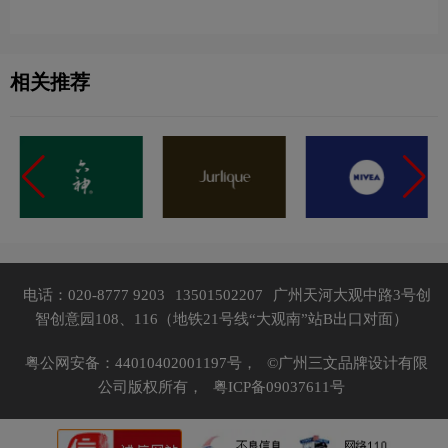
相关推荐
电话：020-8777 9203
13501502207
广州天河大观中路3号创
智创意园108、116（地铁21号线“大观南”站B出口对面）
粤公网安备：44010402001197号，
©广州三文品牌设计有限
公司版权所有，
粤ICP备09037611号