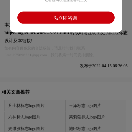
还有疑问欢迎直接咨询三文
立即咨询
本文标题和链接
欧舒丹标志logo图片:
https://logo9.net/works/8781.html
转载时请注明出处为诗宸标志
设计及本链接!
如有内容侵犯您的合法权益，请及时与我们联系
Email:75696531@qq.com，我们将第一时间安排删除。
发布于2022-04-15 08:36:05
相关文章推荐
凡士林标志logo图片
玉泽标志logo图片
六神标志logo图片
茱莉蔻标志logo图片
妮维雅标志logo图片
施巴标志logo图片