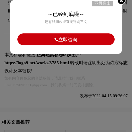
抽象的现代化演变趋势。每一次更新都紧跟时代审美潮流，同
不再弹出
时保持品牌核心识别元素的延续性，使品牌视觉形象始终与时
～已经到底啦～
俱进，历久弥新。
还有疑问欢迎直接咨询三文
立即咨询
本文标题和链接
正典燕窝标志logo图片:
https://logo9.net/works/8785.html
转载时请注明出处为诗宸标志
设计及本链接!
如有内容侵犯您的合法权益，请及时与我们联系
Email:75696531@qq.com，我们将第一时间安排删除。
发布于2022-04-15 09:26:07
相关文章推荐