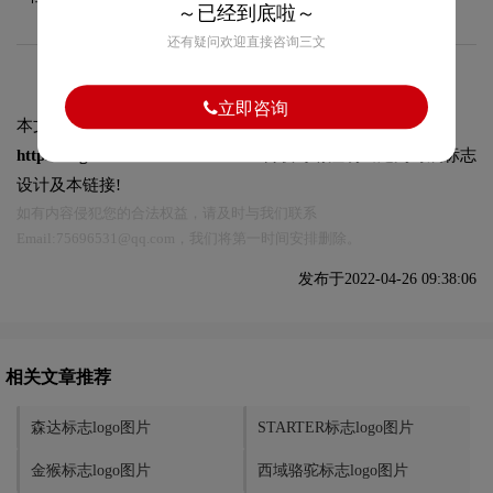
～已经到底啦～
还有疑问欢迎直接咨询三文
立即咨询
本文标题和链接
百思图标志logo图片:
https://logo9.net/works/8846.html
转载时请注明出处为诗宸标志
设计及本链接!
如有内容侵犯您的合法权益，请及时与我们联系
Email:75696531@qq.com，我们将第一时间安排删除。
发布于2022-04-26 09:38:06
相关文章推荐
森达标志logo图片
STARTER标志logo图片
金猴标志logo图片
西域骆驼标志logo图片