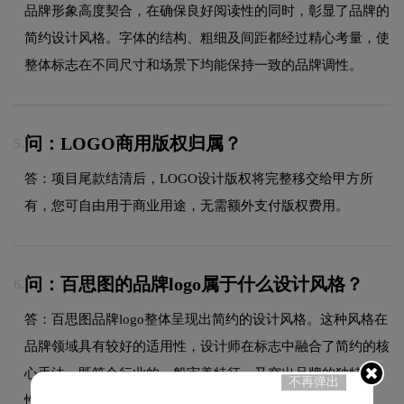
品牌形象高度契合，在确保良好阅读性的同时，彰显了品牌的
简约设计风格。字体的结构、粗细及间距都经过精心考量，使
整体标志在不同尺寸和场景下均能保持一致的品牌调性。
问：LOGO商用版权归属？
5.
答：项目尾款结清后，LOGO设计版权将完整移交给甲方所
有，您可自由用于商业用途，无需额外支付版权费用。
问：百思图的品牌logo属于什么设计风格？
6.
答：百思图品牌logo整体呈现出简约的设计风格。这种风格在
品牌领域具有较好的适用性，设计师在标志中融合了简约的核
心手法，既符合行业的一般审美特征，又突出品牌的独特个
不再弹出
性，能够在众多竞品中脱颖而出，给消费者留下深刻印象。