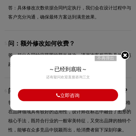
答：具体修改次数依据合同约定执行，我们会在设计过程中与
客户充分沟通，确保最终方案达到满意效果。
问：额外修改如何收费？
5.
答：超出合同约定范围的额外修改，请咨询客服获取具体优惠
不再弹出
政策，我们将根据修改幅度提供合理报价。
～已经到底啦～
还有疑问欢迎直接咨询三文
问：与狼共舞的品牌logo属于什么设计风格？
6.
立即咨询
答：与狼共舞品牌logo整体呈现出图形的设计风格。这种风格
在品牌领域具有较好的适用性，设计师在标志中融合了图形的
核心手法，既符合行业的一般审美特征，又突出品牌的独特个
性，能够在众多竞品中脱颖而出，给消费者留下深刻印象。