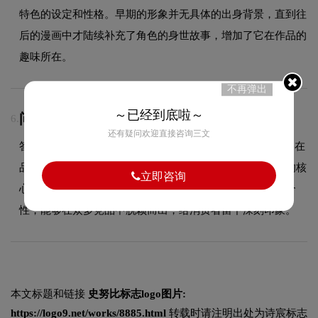
特色的设定和性格。早期的形象并无具体的出身背景，直到往
后的漫画中才陆续补充了角色的身世故事，增加了它在作品的
趣味所在。
不再弹出
～已经到底啦～
问：史努比的品牌logo属于什么设计风格？
6.
还有疑问欢迎直接咨询三文
答：史努比品牌logo整体呈现出字标的设计风格。这种风格在
品牌领域具有较好的适用性，设计师在标志中融合了字标的核
立即咨询
心手法，既符合行业的一般审美特征，又突出品牌的独特个
性，能够在众多竞品中脱颖而出，给消费者留下深刻印象。
本文标题和链接
史努比标志logo图片:
https://logo9.net/works/8885.html
转载时请注明出处为诗宸标志