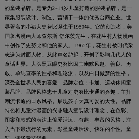
的童装品牌。是专为2~14岁儿童打造的服装品牌，是一
家集服装设计、制造、营销于一体的优秀台商企业。世
界著名的小猎犬史努比诞生于1950年。它的创造者，美
国著名漫画大师查尔斯·舒尔茨先生，在花生村人物漫画
中创作了史努比和他的家人。 1965年，花生村被时代杂
志选为封面人物。从此声名鹊起，开创了影响几代人的
童话世界。大头黑豆眼史努比因其幽默风趣、善良、勇
敢、单纯直率的性格和理论派，以及白日做梦的性格，
深受全世界人民的喜爱。品牌定位：卡通、运动休闲童
装品牌。品牌风格忠于儿童对史努比卡通的兴趣，主打
潮流卡通的日系风格。展现孩子天真可爱的天性。品牌
特色将儿童对漫画的兴趣融入童装设计理念，在色彩、
图案和款式的表达上偏爱活泼、有趣、丰富的风格，注
入当下最流行的元素，彰显童装活泼、快乐的个性。童
装，演绎童装经典。